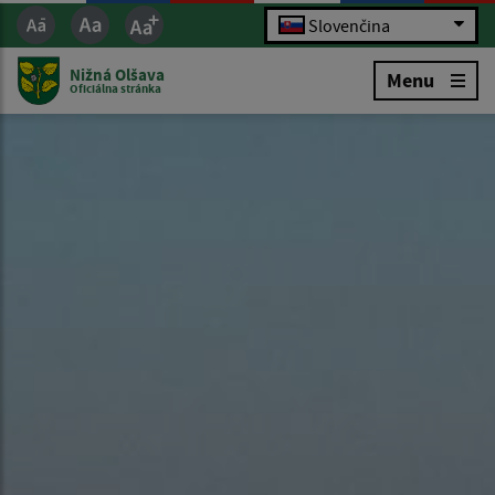
Slovenčina
Nižná Olšava
Menu
Oficiálna stránka