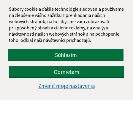
Súbory cookie a ďalšie technológie sledovania používame
E-mailová adresa (povinné)
na zlepšenie vášho zážitku z prehliadania našich
webových stránok, na to, aby sme vám zobrazovali
prispôsobený obsah a cielené reklamy, na analýzu
návštevnosti našich webových stránok a na pochopenie
Text vašej správy (povinné)
toho, odkiaľ naši návštevníci prichádzajú.
Súhlasím
Odmietam
Oboznámil som sa so
spracúvaním osobných
Zmeniť moje nastavenia
údajov
Google reCaptcha Response
Odoslať správu