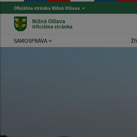
Oficiálna stránka Nižná Olšava
Nižná Olšava
Oficiálna stránka
SAMOSPRÁVA
ŽI