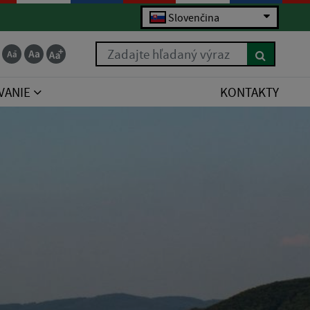
Slovenčina
Zadajte hľadaný výraz
VANIE
KONTAKTY