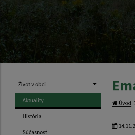
Ema
Život v obci
Aktuality
Úvod
História
14.11.
Súčasnosť