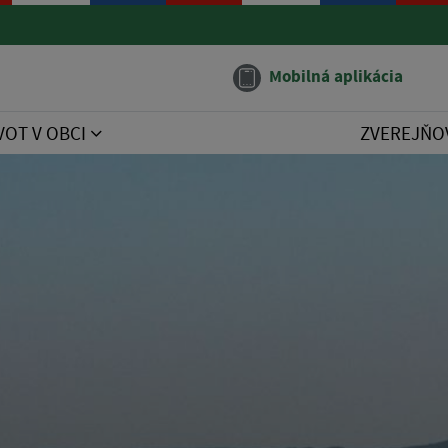
Mobilná aplikácia
VOT V OBCI
ZVEREJŇO