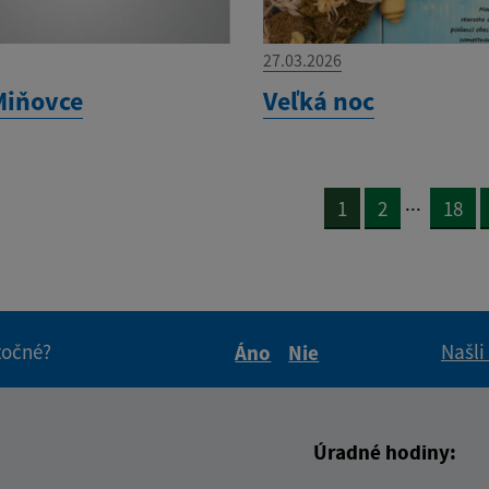
27.03.2026
Miňovce
Veľká noc
...
1
2
18
itočné?
Našli
Áno
Nie
Boli tieto informácie pre 
Boli tieto informáci
Úradné hodiny: