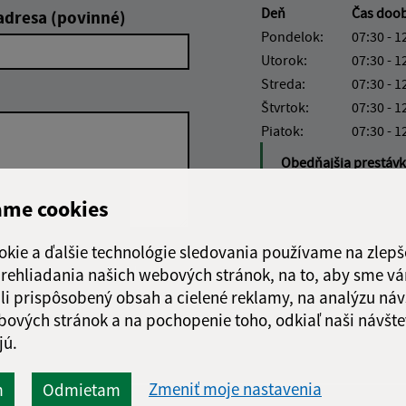
Deň
Čas doo
adresa (povinné)
Pondelok:
07:30 - 1
Utorok:
07:30 - 1
Streda:
07:30 - 1
Štvrtok:
07:30 - 1
Piatok:
07:30 - 1
Obedňajšia prestáv
ame cookies
okie a ďalšie technológie sledovania používame na zlepš
Google reCaptcha Response
Odoslať
ch
 prehliadania našich webových stránok, na to, aby sme v
správu
li prispôsobený obsah a cielené reklamy, na analýzu náv
bových stránok a na pochopenie toho, odkiaľ naši návšte
jú.
Zmeniť moje nastavenia
m
Odmietam