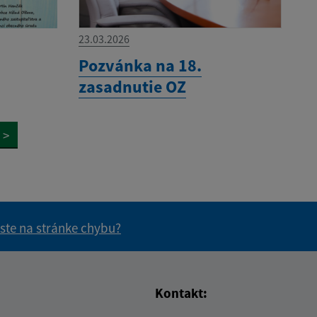
23.03.2026
Pozvánka na 18.
zasadnutie OZ
>
 ste na stránke chybu?
vás užitočné?
e pre vás užitočné?
Kontakt: