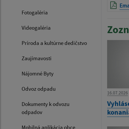
Ema
Fotogaléria
Zozn
Videogaléria
Príroda a kultúrne dedičstvo
Zaujímavosti
Nájomné Byty
Odvoz odpadu
16.07.2026
Vyhlás
Dokumenty k odvozu
konania
odpadov
Mobilná aplikácia obce