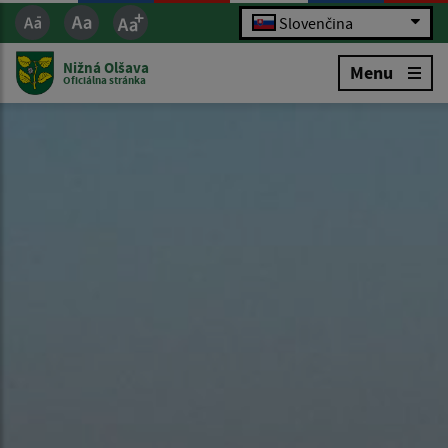
Slovenčina
Nižná Olšava
Menu
Oficiálna stránka