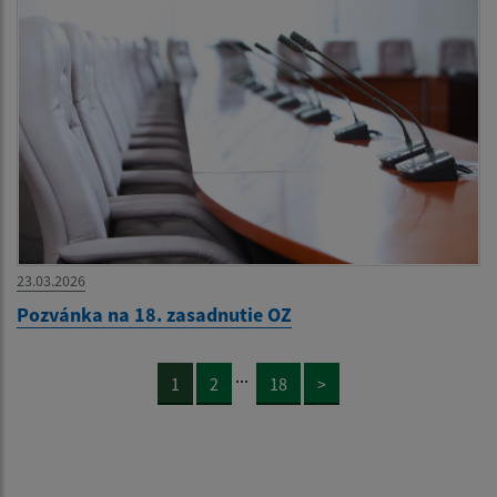
23.03.2026
Pozvánka na 18. zasadnutie OZ
...
1
2
18
>