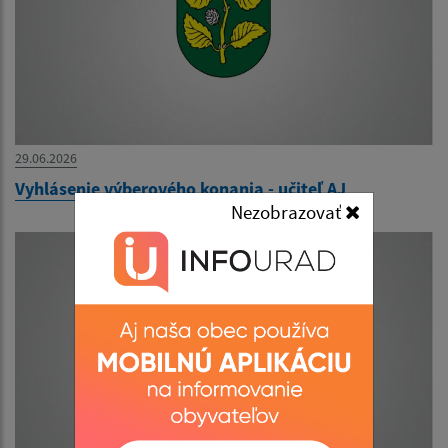
29.06.2026
Vyhlásenie výberového konania - učiteľ AJ
Nezobrazovať