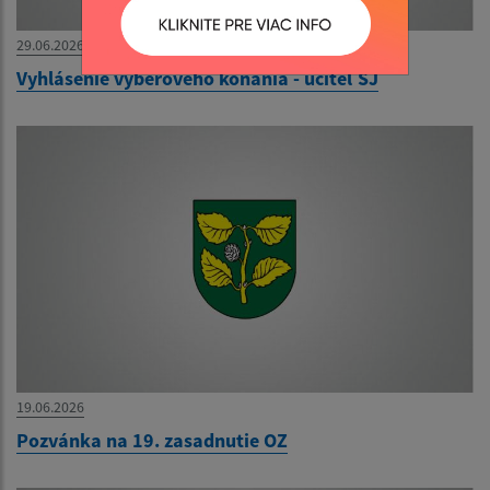
29.06.2026
Vyhlásenie výberového konania - učiteľ SJ
19.06.2026
Pozvánka na 19. zasadnutie OZ