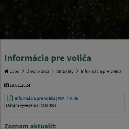
Informácia pre voliča
Úvod
Život v obci
Aktuality
Informácia pre voliča
18.01.2024
informácia pre voliča
| PDF | 0.43 Mb
Dátum vyvesenia:
09.07.2025
Zoznam aktualít: