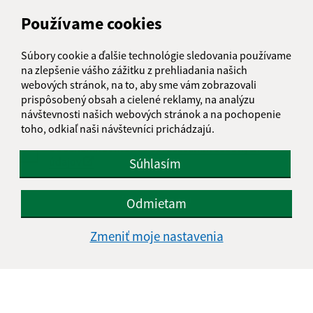
Používame cookies
Text vašej správy (povinné)
Súbory cookie a ďalšie technológie sledovania používame
na zlepšenie vášho zážitku z prehliadania našich
webových stránok, na to, aby sme vám zobrazovali
prispôsobený obsah a cielené reklamy, na analýzu
návštevnosti našich webových stránok a na pochopenie
toho, odkiaľ naši návštevníci prichádzajú.
Oboznámil som sa so
spracúvaním osobných
údajov
Súhlasím
Google reCaptcha Response
Odoslať správu
Odmietam
Zmeniť moje nastavenia
Úradné hodiny:
Deň
Čas doobeda
Čas poobede