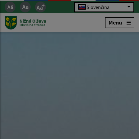
Slovenčina
Nižná Olšava
Menu
Oficiálna stránka