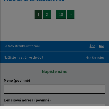
...
1
2
18
>
Je táto stránka užitočná?
Áno
Nie
Boli tieto 
Boli 
Našli ste na stránke chybu?
Napíšte nám
Napíšte nám:
Meno (povinné)
E-mailová adresa (povinné)