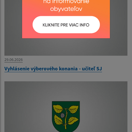
29.06.2026
Vyhlásenie výberového konania - učiteľ SJ