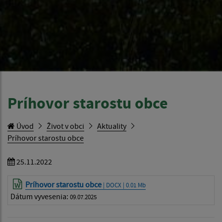
Príhovor starostu obce
Úvod
Život v obci
Aktuality
Príhovor starostu obce
25.11.2022
Príhovor starostu obce
| DOCX | 0.01 Mb
Dátum vyvesenia:
09.07.2025