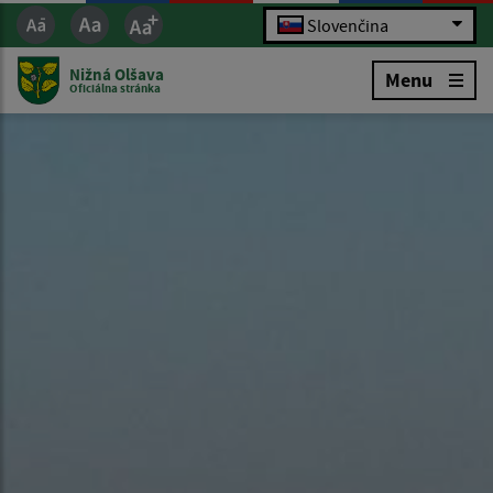
Slovenčina
Nižná Olšava
Menu
Oficiálna stránka