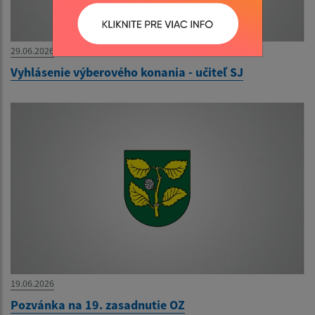
29.06.2026
Vyhlásenie výberového konania - učiteľ SJ
19.06.2026
Pozvánka na 19. zasadnutie OZ