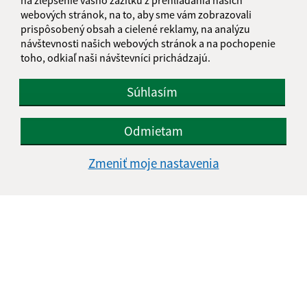
webových stránok, na to, aby sme vám zobrazovali
prispôsobený obsah a cielené reklamy, na analýzu
návštevnosti našich webových stránok a na pochopenie
Oboznámil som sa so
spracúvaním osobných
toho, odkiaľ naši návštevníci prichádzajú.
údajov
Súhlasím
Google reCaptcha Response
Odoslať správu
Odmietam
Zmeniť moje nastavenia
Úradné hodiny:
Deň
Čas doobeda
Čas poobede
Pondelok:
07:30 - 12:00
12:30 - 15:00
Utorok:
07:30 - 12:00
12:30 - 15:00
Streda:
07:30 - 12:00
12:30 - 15:00
Štvrtok:
07:30 - 12:00
12:30 - 15:00
Piatok:
07:30 - 12:00
12:30 - 15:00