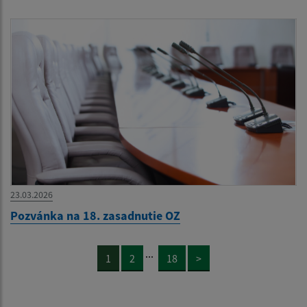
23.03.2026
Pozvánka na 18. zasadnutie OZ
...
1
2
18
>