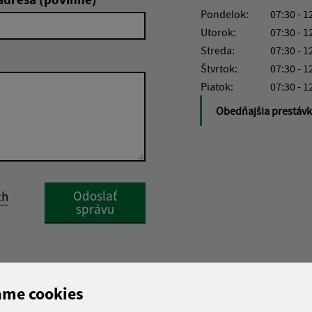
Pondelok:
07:30 - 1
Utorok:
07:30 - 1
Streda:
07:30 - 1
Štvrtok:
07:30 - 1
Piatok:
07:30 - 1
Obedňajšia prestáv
Google reCaptcha Response
Odoslať
ch
správu
ame cookies