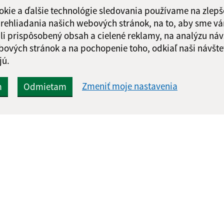
okie a ďalšie technológie sledovania používame na zlepš
 prehliadania našich webových stránok, na to, aby sme v
li prispôsobený obsah a cielené reklamy, na analýzu náv
bových stránok a na pochopenie toho, odkiaľ naši návšte
jú.
Zmeniť moje nastavenia
m
Odmietam
Rýchle odkazy:
Aktualiz
nku
Aktuality
07.08.2026 
Naša obec
RSS
História
Fotogaléria