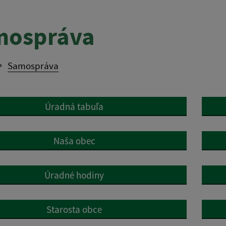
mospráva
Samospráva
Úradná tabuľa
Naša obec
Úradné hodiny
Starosta obce