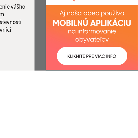
enie vášho
ám
števnosti
vníci
ované:
Správca obsahu:
07:59 hod.
Správca obsahu je Obec Nižná
Olšava.
Vytvorené v súlade s
Jednotným
dizajn manuálom elektronických