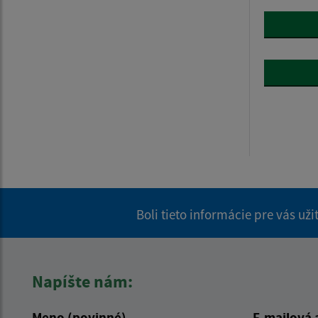
Boli tieto informácie pre vás už
Napíšte nám:
Meno (povinné)
E-mailová 