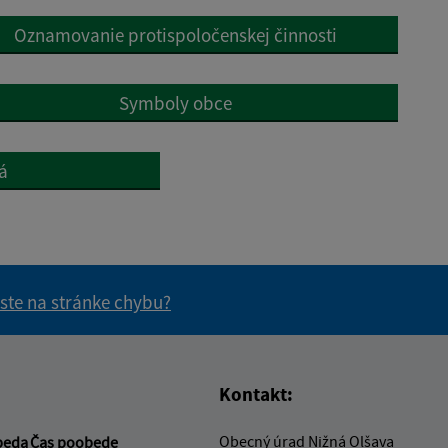
Oznamovanie protispoločenskej činnosti
Symboly obce
á
 ste na stránke chybu?
vás užitočné?
e pre vás užitočné?
Kontakt:
Obecný úrad Nižná Olšava
beda
Čas poobede