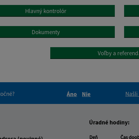
Hlavný kontrolór
Dokumenty
Voľby a referend
itočné?
Našli
Áno
Nie
Boli tieto informácie pre 
Boli tieto informáci
Úradné hodiny:
Deň
Čas doo
adresa (povinné)