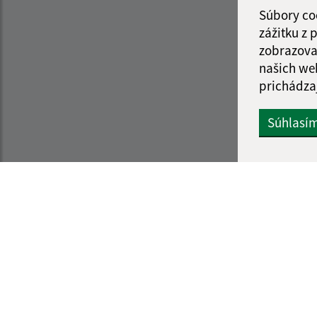
Súbory co
zážitku z
zobrazova
našich we
prichádza
Súhlasí
Informácie o stránke:
Navigácia:
Vyhlásenie o prístupnosti
Vytlačiť aktuálnu strá
Autorské práva
Mapa stránok
Ochrana osobných údajov
Cookies