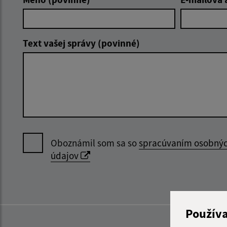
Text vašej správy (povinné)
Oboznámil som sa so
spracúvaním osobný
údajov
Použív