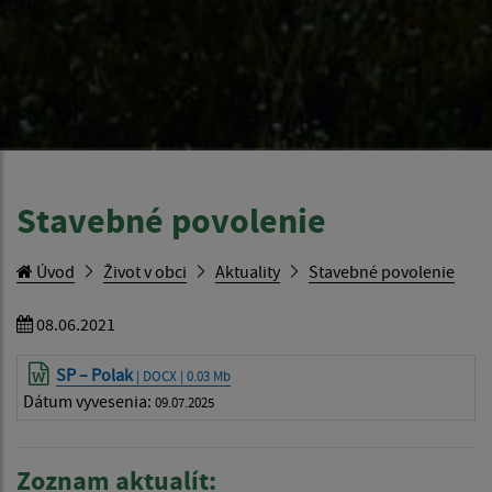
Stavebné povolenie
Úvod
Život v obci
Aktuality
Stavebné povolenie
08.06.2021
SP – Polak
| DOCX | 0.03 Mb
Dátum vyvesenia:
09.07.2025
Zoznam aktualít: