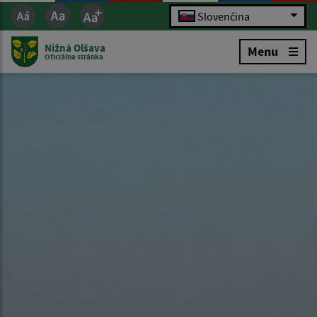
Slovenčina
Nižná Olšava
Menu
Oficiálna stránka