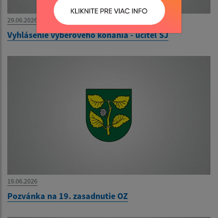
29.06.2026
Vyhlásenie výberového konania - učiteľ SJ
19.06.2026
Pozvánka na 19. zasadnutie OZ