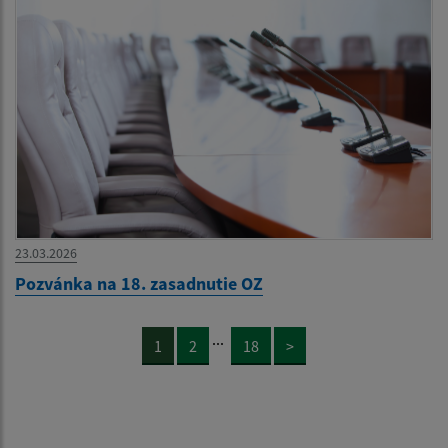
23.03.2026
Pozvánka na 18. zasadnutie OZ
...
1
2
18
>