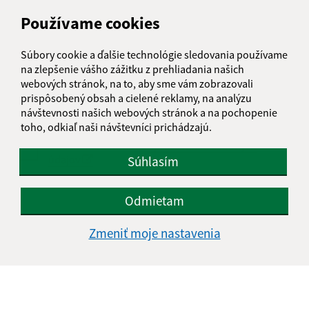
Používame cookies
Text vašej správy (povinné)
Súbory cookie a ďalšie technológie sledovania používame
na zlepšenie vášho zážitku z prehliadania našich
webových stránok, na to, aby sme vám zobrazovali
prispôsobený obsah a cielené reklamy, na analýzu
návštevnosti našich webových stránok a na pochopenie
toho, odkiaľ naši návštevníci prichádzajú.
Oboznámil som sa so
spracúvaním osobných
údajov
Súhlasím
Google reCaptcha Response
Odoslať správu
Odmietam
Zmeniť moje nastavenia
Úradné hodiny:
Deň
Čas doobeda
Čas poobede