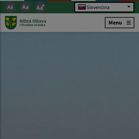
Slovenčina
Nižná Olšava
Menu
Oficiálna stránka