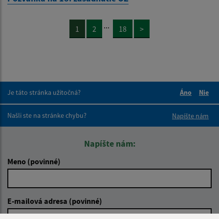
...
1
2
18
>
Je táto stránka užitočná?
Áno
Nie
Boli tieto 
Boli 
Našli ste na stránke chybu?
Napíšte nám
Napíšte nám:
Meno (povinné)
E-mailová adresa (povinné)