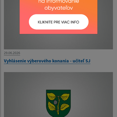
29.06.2026
Vyhlásenie výberového konania - učiteľ SJ