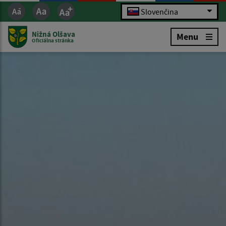
Slovenčina
Nižná Olšava
Menu
Oficiálna stránka