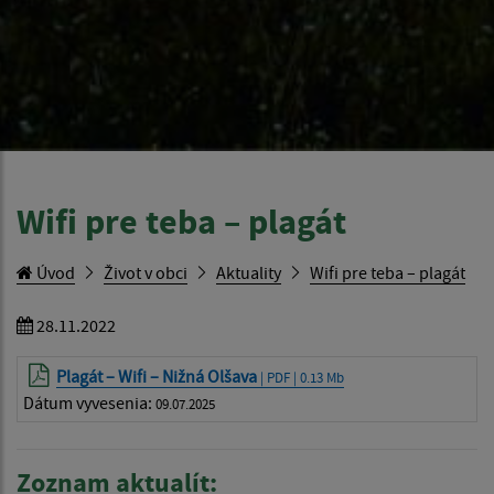
Wifi pre teba – plagát
Úvod
Život v obci
Aktuality
Wifi pre teba – plagát
28.11.2022
Plagát – Wifi – Nižná Olšava
| PDF | 0.13 Mb
Dátum vyvesenia:
09.07.2025
Zoznam aktualít: