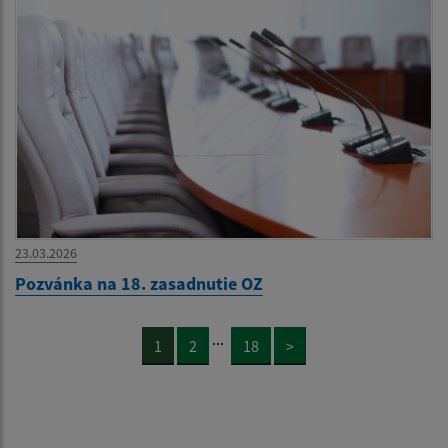
23.03.2026
Pozvánka na 18. zasadnutie OZ
...
1
2
18
>