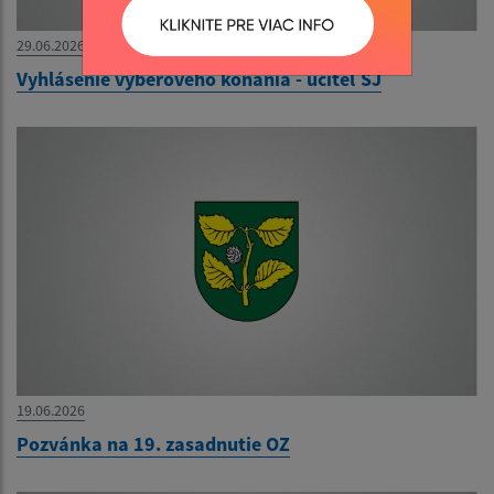
29.06.2026
Vyhlásenie výberového konania - učiteľ SJ
19.06.2026
Pozvánka na 19. zasadnutie OZ