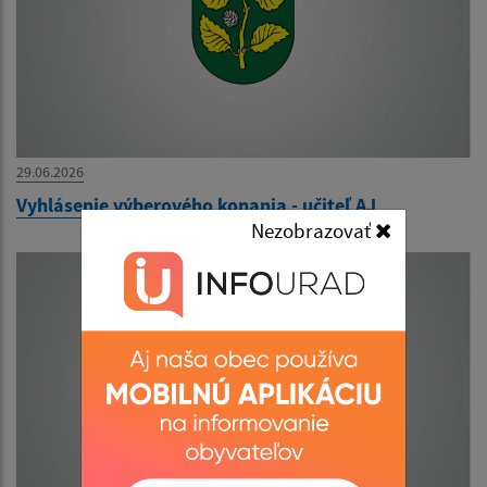
29.06.2026
Vyhlásenie výberového konania - učiteľ AJ
Nezobrazovať