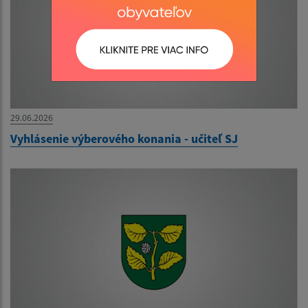
29.06.2026
Vyhlásenie výberového konania - učiteľ SJ