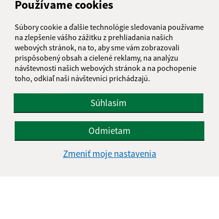
Používame cookies
Text vašej správy (povinné)
Súbory cookie a ďalšie technológie sledovania používame
na zlepšenie vášho zážitku z prehliadania našich
webových stránok, na to, aby sme vám zobrazovali
prispôsobený obsah a cielené reklamy, na analýzu
návštevnosti našich webových stránok a na pochopenie
toho, odkiaľ naši návštevníci prichádzajú.
Oboznámil som sa so
spracúvaním osobných
údajov
Súhlasím
Google reCaptcha Response
Odoslať správu
Odmietam
Zmeniť moje nastavenia
Úradné hodiny:
Deň
Čas doobeda
Čas poobede
Pondelok:
07:30 - 12:00
12:30 - 15:00
Utorok:
07:30 - 12:00
12:30 - 15:00