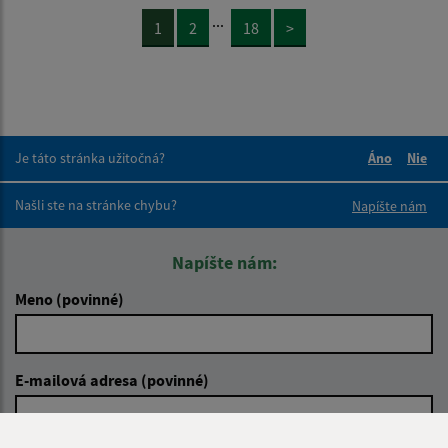
...
1
2
18
>
Je táto stránka užitočná?
Áno
Nie
Boli tieto 
Boli 
Našli ste na stránke chybu?
Napíšte nám
Napíšte nám:
Meno (povinné)
E-mailová adresa (povinné)