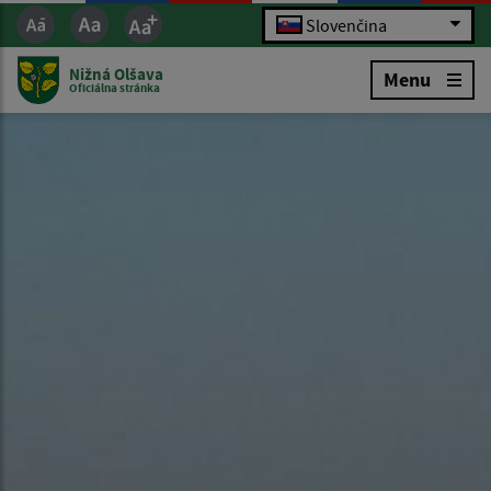
Slovenčina
Nižná Olšava
Menu
Oficiálna stránka